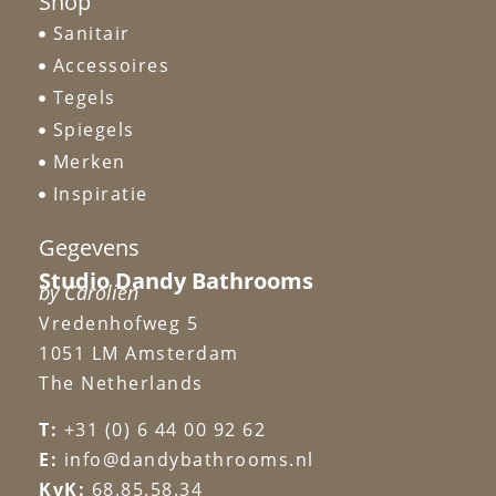
Shop
Sanitair
Accessoires
Tegels
Spiegels
Merken
Inspiratie
Gegevens
Studio Dandy Bathrooms
by Carolien
Vredenhofweg 5
1051 LM Amsterdam
The Netherlands
T:
+31 (0) 6 44 00 92 62
E:
info@dandybathrooms.nl
KvK:
68.85.58.34