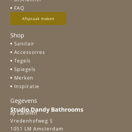
FAQ
Afspraak maken
Shop
Sanitair
Accessoires
Tegels
Spiegels
Merken
Inspiratie
Gegevens
Studio Dandy Bathrooms
by Carolien
Vredenhofweg 5
1051 LM Amsterdam