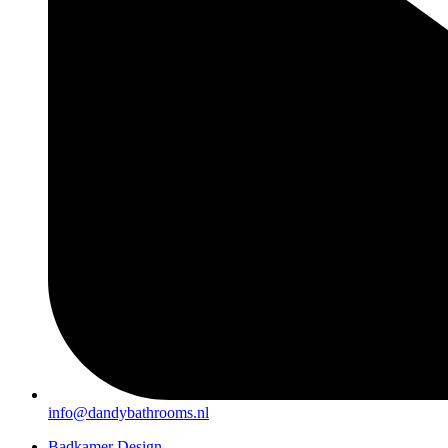
info@dandybathrooms.nl
Badkamer Design