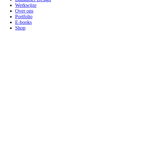
Werkwijze
Over ons
Portfolio
E-books
Shop