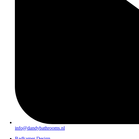
info@dandybathrooms.nl
Badkamer Design