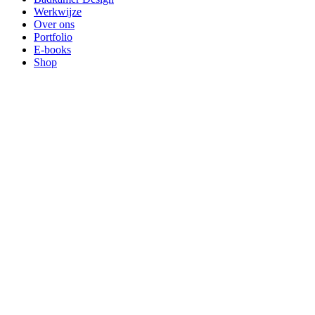
Werkwijze
Over ons
Portfolio
E-books
Shop