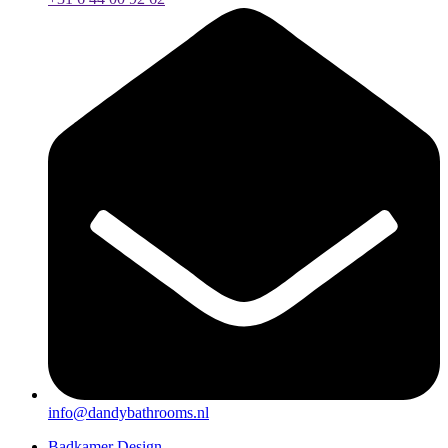
info@dandybathrooms.nl
Badkamer Design