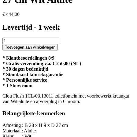
€
444,00
Levertijd - 1 week
Clou
Flush
Toevoegen aan winkelwagen
1
fontein
* Klantbeoordelingen 8/9
aluite
* Gratis verzending v.a. € 250,00 (NL)
28
* 30 dagen bedenktijd
x
* Standaard fabrieksgarantie
27
* Persoonlijke service
cm
* 1 Showroom
Wit
Aluite
Clou Flush 1CL/03.13011 toiletfontein met voorbewerkt kraangat
aantal
van Wit aluite en afvoerplug in Chroom.
Belangrijkste kenmerken
Afmeting : B 28 x H 9 x D 27 cm
Materiaal : Aluite
Kleur : Wit