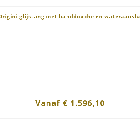
Origini glijstang met handdouche en wateraansl
Vanaf
€
1.596,10