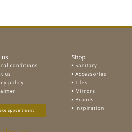
 us
Shop
ral conditions
Sanitary
t us
Accessories
acy policy
Tiles
laimer
Mirrors
Brands
Inspiration
ake appointment
ake an