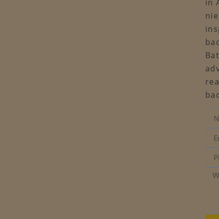
in
nie
ins
ba
Ba
adv
re
ba