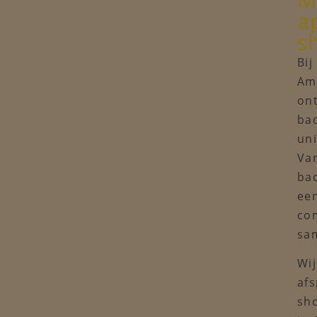
a
s
Bi
Am
ont
ba
uni
Va
ba
een
co
sa
Wij
afs
sh