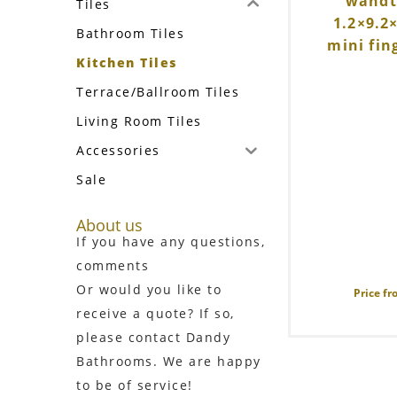
wandte
Tiles
1.2×9.2
Bathroom Tiles
mini fin
Kitchen Tiles
Terrace/Ballroom Tiles
Living Room Tiles
Accessories
Sale
About us
If you have any questions,
comments
Or would you like to
Price f
receive a quote? If so,
please contact Dandy
Bathrooms. We are happy
to be of service!