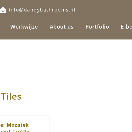
2
info@dandybathrooms.nl
Werkwijze
About us
Portfolio
E-b
Tiles
te: Mozaïek