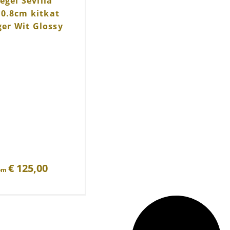
gel Sevilla
×0.8cm kitkat
ger Wit Glossy
€
125,00
rom