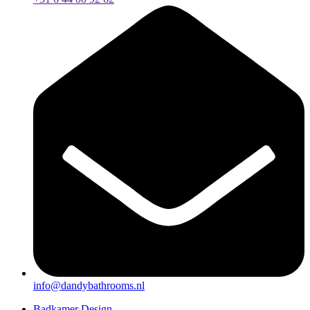
info@dandybathrooms.nl
Badkamer Design