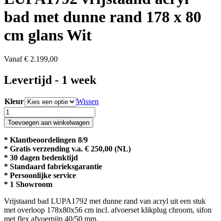
bad met dunne rand 178 x 80
cm glans Wit
Vanaf
€
2.199,00
Levertijd - 1 week
Kleur
Wissen
LUPA1792
vrijstaand
Toevoegen aan winkelwagen
acryl
bad
* Klantbeoordelingen 8/9
met
* Gratis verzending v.a. € 250,00 (NL)
dunne
* 30 dagen bedenktijd
rand
* Standaard fabrieksgarantie
178
* Persoonlijke service
x
* 1 Showroom
80
cm
Vrijstaand bad LUPA1792 met dunne rand van acryl uit een stuk
glans
met overloop 178x80x56 cm incl. afvoerset klikplug chroom, sifon
Wit
met flex afvoerpijp 40/50 mm.