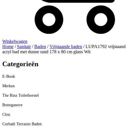
Winkelwagen
Home
/
Sanitair
/
Baden
/
Vrijstaande baden
/ LUPA1792 vrijstaand
acryl bad met dunne rand 178 x 80 cm glans Wit
Categorieën
E-Book
Merken
The Rinz Toiletborstel
Botteganove
Clou
Corbadi Terrazzo Baden